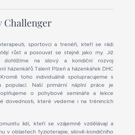
y Challenger
terapeuti, sportovci a trenéři, kteří se rádi
chtějí růst a posouvat se stejně jako my. Již
ě dohlížíme na silový a kondiční rozvoj
rií házenkářů Talent Plzeň a házenkářek DHC
 Kromě toho individuálně spolupracujeme s
u populací. Naší primární náplní práce je
 doplňujeme o pohybové semináře a lekce
 dovednosti, které vedeme i na trénincích
unitu lidí, kteří se vzájemně vzdělávají a
unu v oblastech fyzioterapie, silově-kondičního