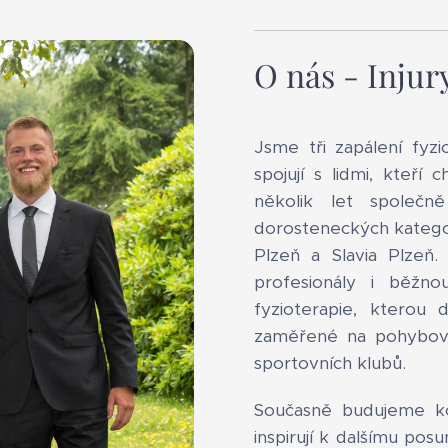
O nás - Injur
Jsme tři zapálení fyzio
spojují s lidmi, kteří 
několik let společn
dorosteneckých katego
Plzeň a Slavia Plzeň.
profesionály i běžno
fyzioterapie, kterou
zaměřené na pohybové
sportovních klubů.
Současně budujeme kom
inspirují k dalšímu pos