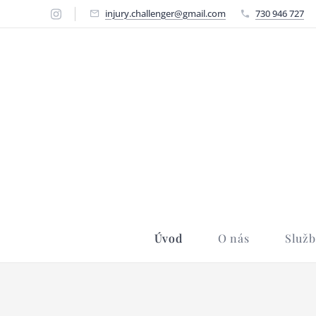
injury.challenger@gmail.com
730 946 727
Úvod
O nás
Služb