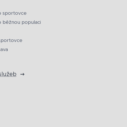
o sportovce
o běžnou populaci
sportovce
ava
služeb